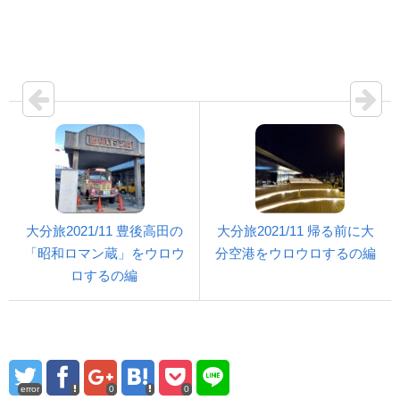
大分旅2021/11 豊後高田の
大分旅2021/11 帰る前に大
「昭和ロマン蔵」をウロウ
分空港をウロウロするの編
ロするの編
error
0
0