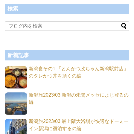
検索
新着記事
新潟食その1 「とんかつ政ちゃん新潟駅前店」
のタレかつ丼を頂くの編
新潟旅2023/03 新潟の朱鷺メッセによじ登るの
編
新潟旅2023/03 最上階大浴場が快適なドーミー
イン新潟に宿泊するの編