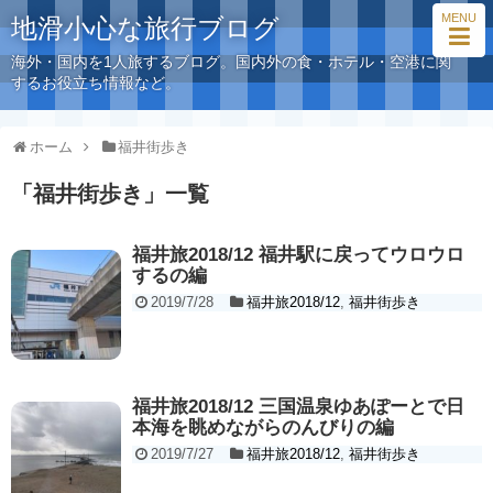
MENU
地滑小心な旅行ブログ
海外・国内を1人旅するブログ。国内外の食・ホテル・空港に関
するお役立ち情報など。
ホーム
福井街歩き
「
福井街歩き
」
一覧
福井旅2018/12 福井駅に戻ってウロウロ
するの編
2019/7/28
福井旅2018/12
,
福井街歩き
福井旅2018/12 三国温泉ゆあぽーとで日
本海を眺めながらのんびりの編
2019/7/27
福井旅2018/12
,
福井街歩き