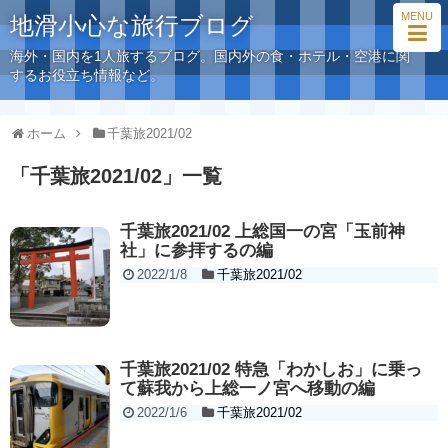
MENU
地滑小心な旅行ブログ
海外・国内を1人旅するブログ。国内外の食・ホテル・空港に関
するお役立ち情報など。
ホーム
千葉旅2021/02
「
千葉旅2021/02
」
一覧
千葉旅2021/02 上総国一の宮「玉前神
社」に参拝するの編
2022/1/8
千葉旅2021/02
千葉旅2021/02 特急「わかしお」に乗っ
て蘇我から上総一ノ宮へ移動の編
2022/1/6
千葉旅2021/02