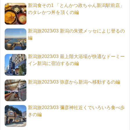
新潟食その1 「とんかつ政ちゃん新潟駅前店」
のタレかつ丼を頂くの編
新潟旅2023/03 新潟の朱鷺メッセによじ登るの
編
新潟旅2023/03 最上階大浴場が快適なドーミー
イン新潟に宿泊するの編
新潟旅2023/03 弥彦から新潟へ移動するの編
新潟旅2023/03 彌彦神社近くでいろいろ食べ歩
きの編