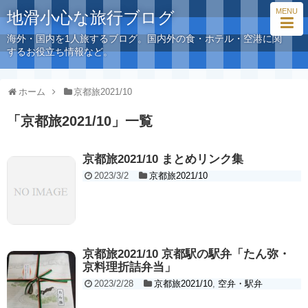
MENU
地滑小心な旅行ブログ
海外・国内を1人旅するブログ。国内外の食・ホテル・空港に関
するお役立ち情報など。
ホーム
京都旅2021/10
「
京都旅2021/10
」
一覧
京都旅2021/10 まとめリンク集
2023/3/2
京都旅2021/10
京都旅2021/10 京都駅の駅弁「たん弥・
京料理折詰弁当」
2023/2/28
京都旅2021/10
,
空弁・駅弁