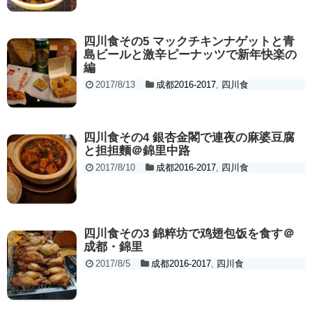
四川食その5 マックチキンナゲットと青
島ビールと激辛ピーナッツで新年快楽の
編
2017/8/13
成都2016-2017
,
四川食
四川食その4 銀杏金閣で連夜の麻婆豆腐
と担担麵＠錦里中路
2017/8/10
成都2016-2017
,
四川食
四川食その3 錦粹坊で鸡翅包饭を食す＠
成都・錦里
2017/8/5
成都2016-2017
,
四川食