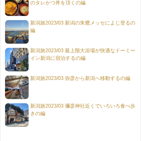
のタレかつ丼を頂くの編
新潟旅2023/03 新潟の朱鷺メッセによじ登るの
編
新潟旅2023/03 最上階大浴場が快適なドーミー
イン新潟に宿泊するの編
新潟旅2023/03 弥彦から新潟へ移動するの編
新潟旅2023/03 彌彦神社近くでいろいろ食べ歩
きの編