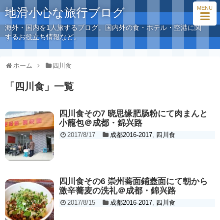
MENU
地滑小心な旅行ブログ
海外・国内を1人旅するブログ。国内外の食・ホテル・空港に関
するお役立ち情報など。
ホーム
四川食
「
四川食
」
一覧
四川食その7 晓思缘肥肠粉にて肉まんと
小籠包＠成都・錦兴路
2017/8/17
成都2016-2017
,
四川食
四川食その6 崇州蕎面鋪蓋面にて朝から
激辛蕎麦の洗礼＠成都・錦兴路
2017/8/15
成都2016-2017
,
四川食