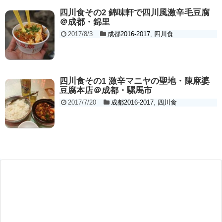
四川食その2 錦味軒で四川風激辛毛豆腐
＠成都・錦里
2017/8/3
成都2016-2017
,
四川食
四川食その1 激辛マニヤの聖地・陳麻婆
豆腐本店＠成都・騾馬市
2017/7/20
成都2016-2017
,
四川食