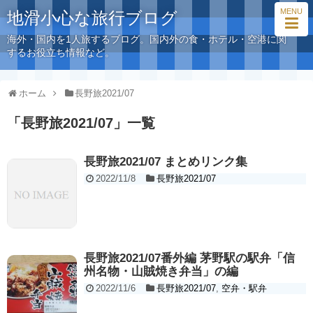
MENU
地滑小心な旅行ブログ
海外・国内を1人旅するブログ。国内外の食・ホテル・空港に関
するお役立ち情報など。
ホーム
長野旅2021/07
「
長野旅2021/07
」
一覧
長野旅2021/07 まとめリンク集
2022/11/8
長野旅2021/07
長野旅2021/07番外編 茅野駅の駅弁「信
州名物・山賊焼き弁当」の編
2022/11/6
長野旅2021/07
,
空弁・駅弁