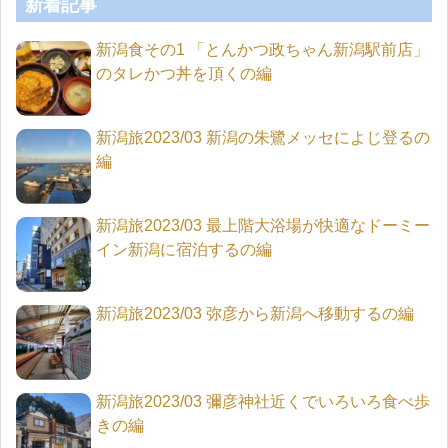
新着記事
新潟食その1 「とんかつ政ちゃん新潟駅前店」
のタレかつ丼を頂くの編
新潟旅2023/03 新潟の朱鷺メッセによじ登るの
編
新潟旅2023/03 最上階大浴場が快適なドーミー
イン新潟に宿泊するの編
新潟旅2023/03 弥彦から新潟へ移動するの編
新潟旅2023/03 彌彦神社近くでいろいろ食べ歩
きの編