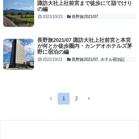
諏訪大社上社前宮まで徒歩にて詣でけり
の編
2022/10/23
長野旅2021/07
長野旅2021/07 諏訪大社上社前宮と本宮
が何とか徒歩圏内・カンデオホテルズ茅
野に宿泊の編
2022/10/21
長野旅2021/07
,
ホテル宿泊記
1
2