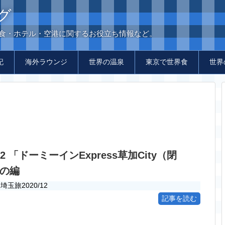
グ
の食・ホテル・空港に関するお役立ち情報など。
記
海外ラウンジ
世界の温泉
東京で世界食
世界
12 「ドーミーインExpress草加City（閉
の編
埼玉旅2020/12
記事を読む