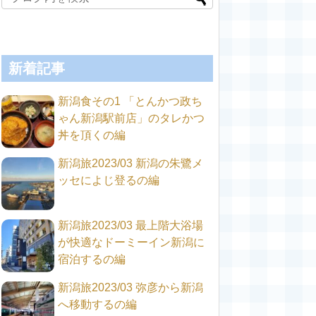
新着記事
新潟食その1 「とんかつ政ち
ゃん新潟駅前店」のタレかつ
丼を頂くの編
新潟旅2023/03 新潟の朱鷺メ
ッセによじ登るの編
新潟旅2023/03 最上階大浴場
が快適なドーミーイン新潟に
宿泊するの編
新潟旅2023/03 弥彦から新潟
へ移動するの編