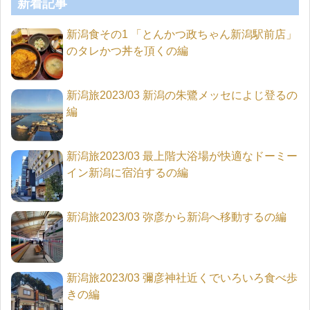
新着記事
新潟食その1 「とんかつ政ちゃん新潟駅前店」
のタレかつ丼を頂くの編
新潟旅2023/03 新潟の朱鷺メッセによじ登るの
編
新潟旅2023/03 最上階大浴場が快適なドーミー
イン新潟に宿泊するの編
新潟旅2023/03 弥彦から新潟へ移動するの編
新潟旅2023/03 彌彦神社近くでいろいろ食べ歩
きの編