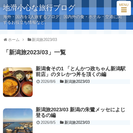
MENU
地滑小心な旅行ブログ
海外・国内を1人旅するブログ。国内外の食・ホテル・空港に関
するお役立ち情報など。
ホーム
新潟旅2023/03
「
新潟旅2023/03
」
一覧
新潟食その1 「とんかつ政ちゃん新潟駅
前店」のタレかつ丼を頂くの編
2026/8/6
新潟旅2023/03
新潟旅2023/03 新潟の朱鷺メッセによじ
登るの編
2026/8/5
新潟旅2023/03