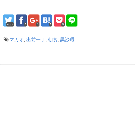
error
0
0
マカオ
,
出前一丁
,
朝食
,
黒沙環