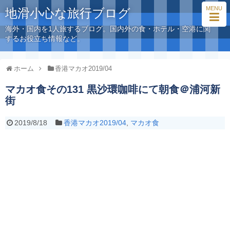
MENU
地滑小心な旅行ブログ
海外・国内を1人旅するブログ。国内外の食・ホテル・空港に関
するお役立ち情報など。
ホーム
香港マカオ2019/04
マカオ食その131 黒沙環咖啡にて朝食＠浦河新
街
2019/8/18
香港マカオ2019/04
,
マカオ食