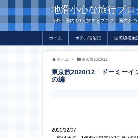
地滑小心な旅行ブロ
海外・国内を1人旅するブログ。国内外
ホーム
ホテル宿泊記
国際線搭乗
ホーム
東京旅2020/12
東京旅2020/12「ドーミーイン Global Cabin 浅草」の充実の朝ごはん
の編
2020/12/07