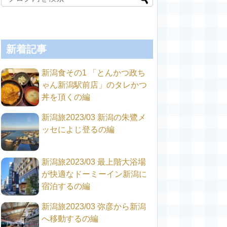
新着記事
新潟食その1 「とんかつ政ち
ゃん新潟駅前店」のタレかつ
丼を頂くの編
新潟旅2023/03 新潟の朱鷺メ
ッセによじ登るの編
新潟旅2023/03 最上階大浴場
が快適なドーミーイン新潟に
宿泊するの編
新潟旅2023/03 弥彦から新潟
へ移動するの編