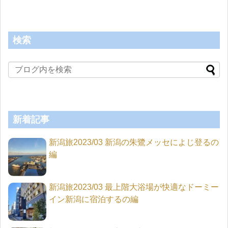
検索
新着記事
新潟旅2023/03 新潟の朱鷺メッセによじ登るの
編
新潟旅2023/03 最上階大浴場が快適なドーミー
イン新潟に宿泊するの編