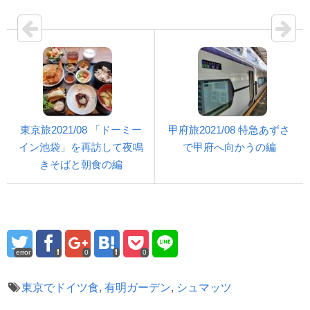
東京旅2021/08 「ドーミー
甲府旅2021/08 特急あずさ
イン池袋」を再訪して夜鳴
で甲府へ向かうの編
きそばと朝食の編
error
0
0
東京でドイツ食
,
有明ガーデン
,
シュマッツ