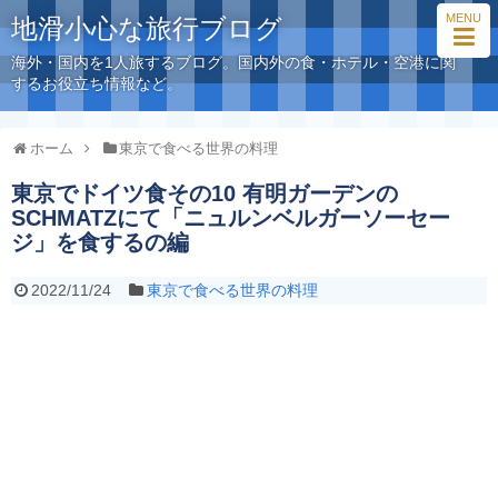
MENU
地滑小心な旅行ブログ
海外・国内を1人旅するブログ。国内外の食・ホテル・空港に関
するお役立ち情報など。
ホーム
東京で食べる世界の料理
東京でドイツ食その10 有明ガーデンの
SCHMATZにて「ニュルンベルガーソーセー
ジ」を食するの編
2022/11/24
東京で食べる世界の料理