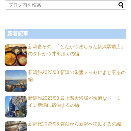
新着記事
新潟食その1 「とんかつ政ちゃん新潟駅前店」
のタレかつ丼を頂くの編
新潟旅2023/03 新潟の朱鷺メッセによじ登るの
編
新潟旅2023/03 最上階大浴場が快適なドーミー
イン新潟に宿泊するの編
新潟旅2023/03 弥彦から新潟へ移動するの編