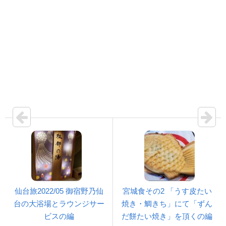
仙台旅2022/05 御宿野乃仙
宮城食その2 「うす皮たい
台の大浴場とラウンジサー
焼き・鯛きち」にて「ずん
ビスの編
だ餅たい焼き」を頂くの編