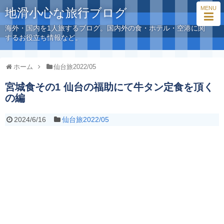
MENU
地滑小心な旅行ブログ
海外・国内を1人旅するブログ。国内外の食・ホテル・空港に関
するお役立ち情報など。
ホーム
仙台旅2022/05
宮城食その1 仙台の福助にて牛タン定食を頂く
の編
2024/6/16
仙台旅2022/05