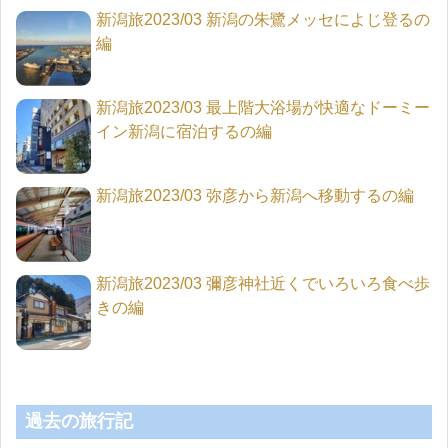
新潟旅2023/03 新潟の朱鷺メッセによじ登るの
編
新潟旅2023/03 最上階大浴場が快適なドーミー
イン新潟に宿泊するの編
新潟旅2023/03 弥彦から新潟へ移動するの編
新潟旅2023/03 彌彦神社近くでいろいろ食べ歩
きの編
過去の旅行記