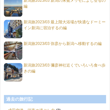
新潟旅2023/03 新潟の朱鷺メッセによじ登るの
編
新潟旅2023/03 最上階大浴場が快適なドーミー
イン新潟に宿泊するの編
新潟旅2023/03 弥彦から新潟へ移動するの編
新潟旅2023/03 彌彦神社近くでいろいろ食べ歩
きの編
過去の旅行記