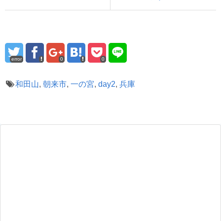
error
0
0
和田山
,
朝来市
,
一の宮
,
day2
,
兵庫