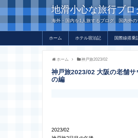
地滑小心な旅行ブロ
海外・国内を1人旅するブログ。国内外
ホーム
ホテル宿泊記
国際線搭乗
ホーム
神戸旅2023/02
神戸旅2023/02 大阪の老舗サウナ施設「ニュージャパン」に立ち寄る
の編
2023/02