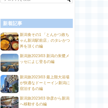
新着記事
新潟食その1 「とんかつ政ち
ゃん新潟駅前店」のタレかつ
丼を頂くの編
新潟旅2023/03 新潟の朱鷺メ
ッセによじ登るの編
新潟旅2023/03 最上階大浴場
が快適なドーミーイン新潟に
宿泊するの編
新潟旅2023/03 弥彦から新潟
へ移動するの編