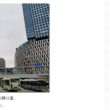
の帰り道。
た。