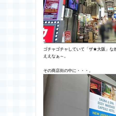
ゴチャゴチャしていて「ザ★大阪」な
ええなぁ～。
その商店街の中に・・・。