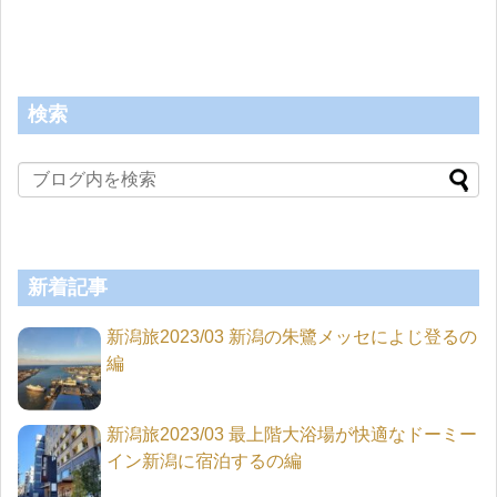
検索
新着記事
新潟旅2023/03 新潟の朱鷺メッセによじ登るの
編
新潟旅2023/03 最上階大浴場が快適なドーミー
イン新潟に宿泊するの編