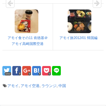
アモイ食その11 肯徳基＠
アモイ旅2012/01 帰国編
アモイ高崎国際空港
error
0
0
アモイ
,
アモイ空港
,
ラウンジ
,
中国