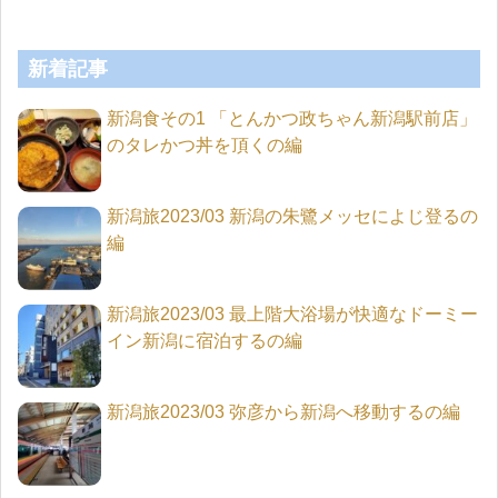
新着記事
新潟食その1 「とんかつ政ちゃん新潟駅前店」
のタレかつ丼を頂くの編
新潟旅2023/03 新潟の朱鷺メッセによじ登るの
編
新潟旅2023/03 最上階大浴場が快適なドーミー
イン新潟に宿泊するの編
新潟旅2023/03 弥彦から新潟へ移動するの編