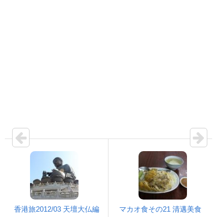
香港旅2012/03 天壇大仏編
マカオ食その21 清邁美食