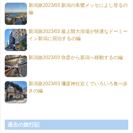
新潟旅2023/03 新潟の朱鷺メッセによじ登るの
編
新潟旅2023/03 最上階大浴場が快適なドーミー
イン新潟に宿泊するの編
新潟旅2023/03 弥彦から新潟へ移動するの編
新潟旅2023/03 彌彦神社近くでいろいろ食べ歩
きの編
過去の旅行記