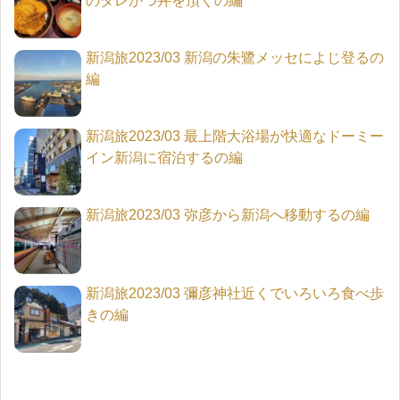
のタレかつ丼を頂くの編
新潟旅2023/03 新潟の朱鷺メッセによじ登るの
編
新潟旅2023/03 最上階大浴場が快適なドーミー
イン新潟に宿泊するの編
新潟旅2023/03 弥彦から新潟へ移動するの編
新潟旅2023/03 彌彦神社近くでいろいろ食べ歩
きの編