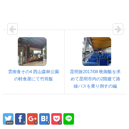
雲南食その4 西山森林公園
昆明旅2017/08 晩御飯を求
の軽食屋にて竹筒飯
めて昆明市内の2階建て路
線バスを乗り倒すの編
error
0
0