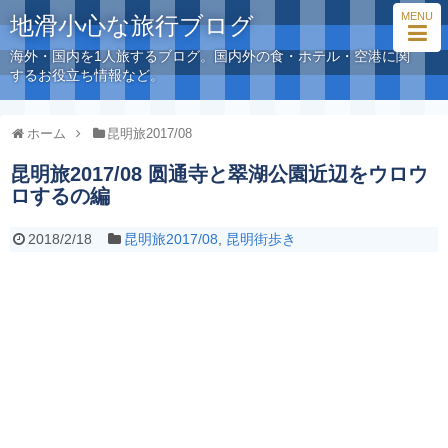
MENU
地滑小心な旅行ブログ
海外・国内を1人旅するブログ。国内外の食・ホテル・空港に関
するお役立ち情報など。
ホーム
昆明旅2017/08
昆明旅2017/08 圆通寺と翠湖公園近辺をウロウ
ロするの編
2018/2/18
昆明旅2017/08
,
昆明街歩き