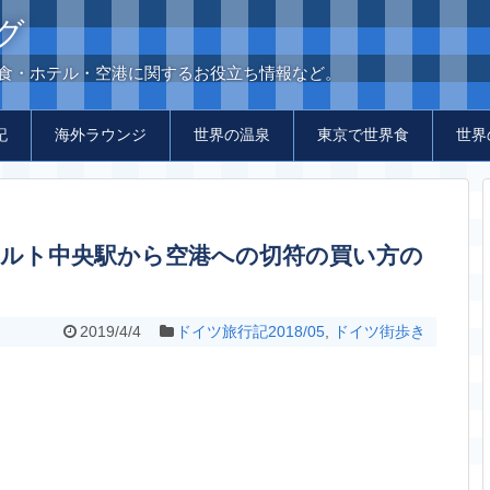
グ
の食・ホテル・空港に関するお役立ち情報など。
記
海外ラウンジ
世界の温泉
東京で世界食
世界
2019/4/4
ドイツ旅行記2018/05
,
ドイツ街歩き