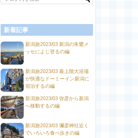
新着記事
新潟旅2023/03 新潟の朱鷺メ
ッセによじ登るの編
新潟旅2023/03 最上階大浴場
が快適なドーミーイン新潟に
宿泊するの編
新潟旅2023/03 弥彦から新潟
へ移動するの編
新潟旅2023/03 彌彦神社近く
でいろいろ食べ歩きの編