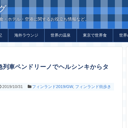
グ
の食・ホテル・空港に関するお役立ち情報など。
記
海外ラウンジ
世界の温泉
東京で世界食
世界
2019/10/31
フィンランド2019/GW
,
フィンランド街歩き