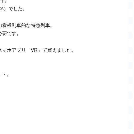
間半。
class）でした。
の看板列車的な特急列車。
必要です。
スマホアプリ「VR」で買えました。
・・。