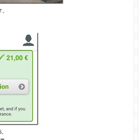
す。
5。