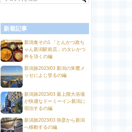
新着記事
新潟食その1 「とんかつ政ち
ゃん新潟駅前店」のタレかつ
丼を頂くの編
新潟旅2023/03 新潟の朱鷺メ
ッセによじ登るの編
新潟旅2023/03 最上階大浴場
が快適なドーミーイン新潟に
宿泊するの編
新潟旅2023/03 弥彦から新潟
へ移動するの編