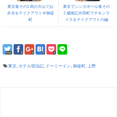
東京食その1 肉の大山でお
東京でシンガポール食その
弁当をテイクアウト＠御徒
2 威南記＠田町でチキンラ
町
イスをテイクアウトの編
error
0
0
東京
,
ホテル宿泊記
,
ドーミーイン
,
御徒町
,
上野