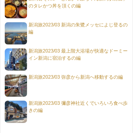
のタレかつ丼を頂くの編
新潟旅2023/03 新潟の朱鷺メッセによじ登るの
編
新潟旅2023/03 最上階大浴場が快適なドーミー
イン新潟に宿泊するの編
新潟旅2023/03 弥彦から新潟へ移動するの編
新潟旅2023/03 彌彦神社近くでいろいろ食べ歩
きの編