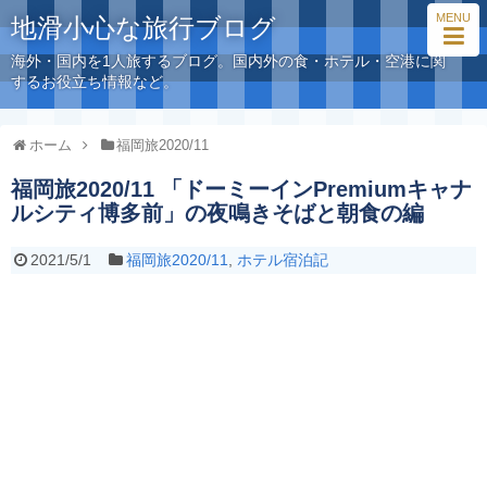
MENU
地滑小心な旅行ブログ
海外・国内を1人旅するブログ。国内外の食・ホテル・空港に関
するお役立ち情報など。
ホーム
福岡旅2020/11
福岡旅2020/11 「ドーミーインPremiumキャナ
ルシティ博多前」の夜鳴きそばと朝食の編
2021/5/1
福岡旅2020/11
,
ホテル宿泊記