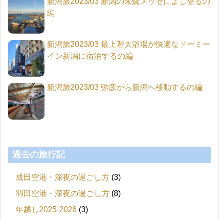
新潟旅2023/03 新潟の朱鷺メッセによじ登るの
編
新潟旅2023/03 最上階大浴場が快適なドーミー
イン新潟に宿泊するの編
新潟旅2023/03 弥彦から新潟へ移動するの編
過去の旅行記
成田空港・深夜の過ごし方
(3)
羽田空港・深夜の過ごし方
(8)
年越し2025-2026
(3)