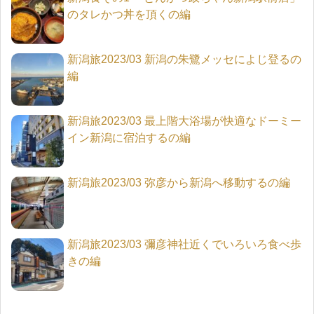
のタレかつ丼を頂くの編
新潟旅2023/03 新潟の朱鷺メッセによじ登るの
編
新潟旅2023/03 最上階大浴場が快適なドーミー
イン新潟に宿泊するの編
新潟旅2023/03 弥彦から新潟へ移動するの編
新潟旅2023/03 彌彦神社近くでいろいろ食べ歩
きの編