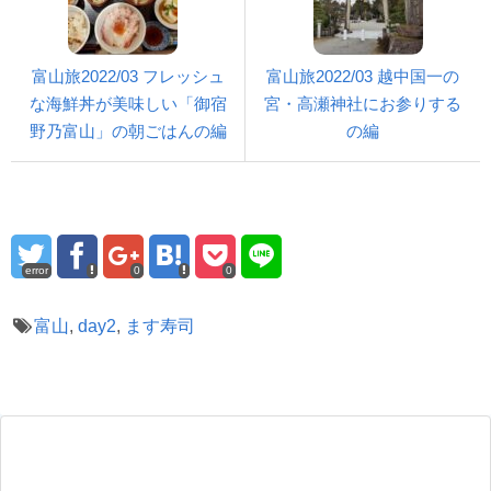
富山旅2022/03 フレッシュ
富山旅2022/03 越中国一の
な海鮮丼が美味しい「御宿
宮・高瀬神社にお参りする
野乃富山」の朝ごはんの編
の編
error
0
0
富山
,
day2
,
ます寿司