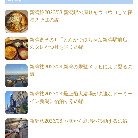
新潟旅2023/03 新潟駅の周りをウロウロして夜
鳴きそばの編
新潟食その1 「とんかつ政ちゃん新潟駅前店」
のタレかつ丼を頂くの編
新潟旅2023/03 新潟の朱鷺メッセによじ登るの
編
新潟旅2023/03 最上階大浴場が快適なドーミー
イン新潟に宿泊するの編
新潟旅2023/03 弥彦から新潟へ移動するの編