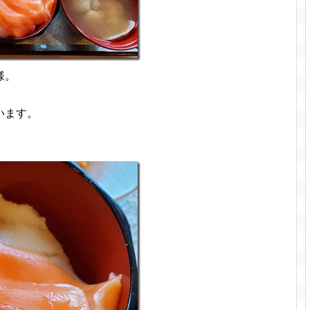
様。
います。