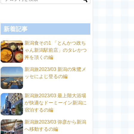
新着記事
新潟食その1 「とんかつ政ち
ゃん新潟駅前店」のタレかつ
丼を頂くの編
新潟旅2023/03 新潟の朱鷺メ
ッセによじ登るの編
新潟旅2023/03 最上階大浴場
が快適なドーミーイン新潟に
宿泊するの編
新潟旅2023/03 弥彦から新潟
へ移動するの編