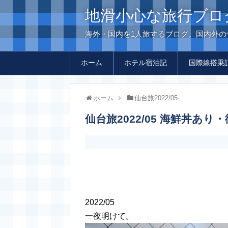
地滑小心な旅行ブロ
海外・国内を1人旅するブログ。国内外
ホーム
ホテル宿泊記
国際線搭乗
ホーム
仙台旅2022/05
仙台旅2022/05 海鮮丼
2022/05
一夜明けて。