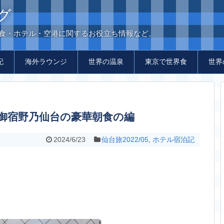
グ
の食・ホテル・空港に関するお役立ち情報など。
記
海外ラウンジ
世界の温泉
東京で世界食
世界
あり・御宿野乃仙台の豪華朝食の編
2024/6/23
仙台旅2022/05
,
ホテル宿泊記