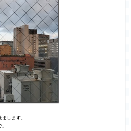
覚まします。
で。