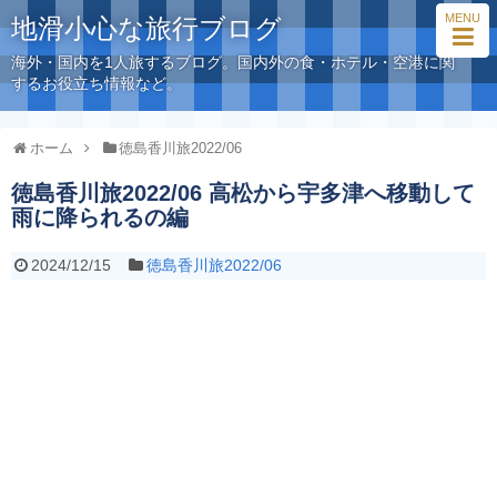
MENU
地滑小心な旅行ブログ
海外・国内を1人旅するブログ。国内外の食・ホテル・空港に関
するお役立ち情報など。
ホーム
徳島香川旅2022/06
徳島香川旅2022/06 高松から宇多津へ移動して
雨に降られるの編
2024/12/15
徳島香川旅2022/06