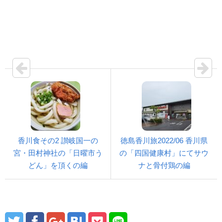
香川食その2 讃岐国一の
徳島香川旅2022/06 香川県
宮・田村神社の「日曜市う
の「四国健康村」にてサウ
どん」を頂くの編
ナと骨付鶏の編