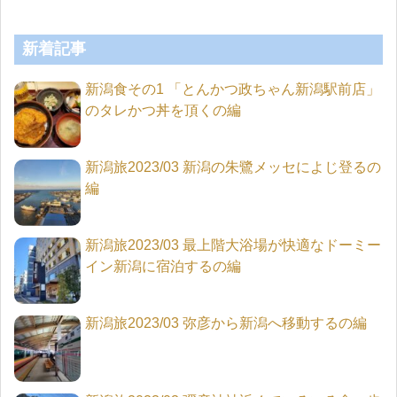
新着記事
新潟食その1 「とんかつ政ちゃん新潟駅前店」
のタレかつ丼を頂くの編
新潟旅2023/03 新潟の朱鷺メッセによじ登るの
編
新潟旅2023/03 最上階大浴場が快適なドーミー
イン新潟に宿泊するの編
新潟旅2023/03 弥彦から新潟へ移動するの編