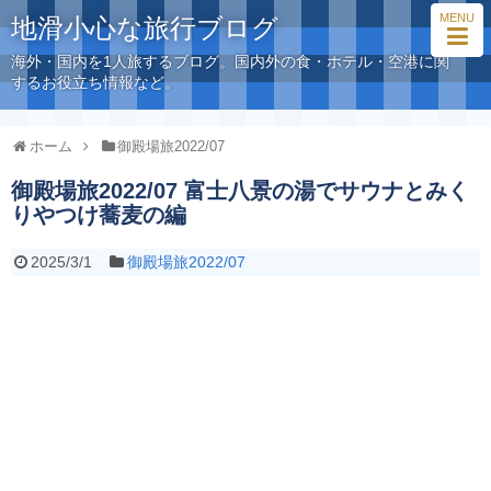
MENU
地滑小心な旅行ブログ
海外・国内を1人旅するブログ。国内外の食・ホテル・空港に関
するお役立ち情報など。
ホーム
御殿場旅2022/07
御殿場旅2022/07 富士八景の湯でサウナとみく
りやつけ蕎麦の編
2025/3/1
御殿場旅2022/07