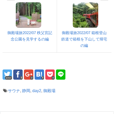
御殿場旅2022/07 秩父宮記
御殿場旅2022/07 箱根登山
念公園を見学するの編
鉄道で箱根を下山して帰宅
の編
error
0
0
サウナ
,
静岡
,
day2
,
御殿場