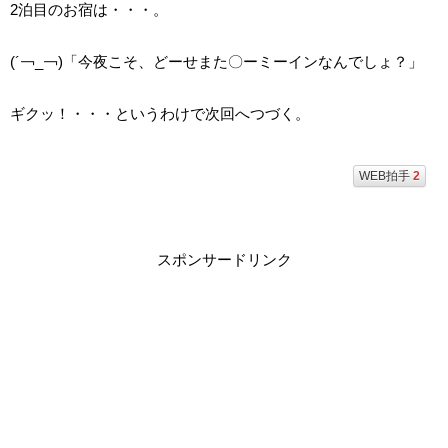
2泊目のお宿は・・・。
(´￢_￢)「今夜こそ、どーせまた〇ーミーインなんでしょ？」
ギクッ！・・・というわけで次回へつづく。
WEB拍手
2
スポンサードリンク