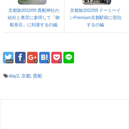
京都旅2022/09 貴船神社の
京都旅2022/09 ドーミーイ
結社と奥宮に参拝して「御
ンPremium京都駅前に宿泊
船形石」に到達するの編
するの編
error
0
0
day2
,
京都
,
貴船