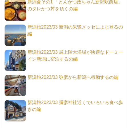
新潟食その1 「とんかつ政ちゃん新潟駅前店」
のタレかつ丼を頂くの編
新潟旅2023/03 新潟の朱鷺メッセによじ登るの
編
新潟旅2023/03 最上階大浴場が快適なドーミー
イン新潟に宿泊するの編
新潟旅2023/03 弥彦から新潟へ移動するの編
新潟旅2023/03 彌彦神社近くでいろいろ食べ歩
きの編