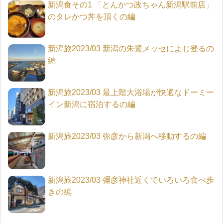
新潟食その1 「とんかつ政ちゃん新潟駅前店」
のタレかつ丼を頂くの編
新潟旅2023/03 新潟の朱鷺メッセによじ登るの
編
新潟旅2023/03 最上階大浴場が快適なドーミー
イン新潟に宿泊するの編
新潟旅2023/03 弥彦から新潟へ移動するの編
新潟旅2023/03 彌彦神社近くでいろいろ食べ歩
きの編