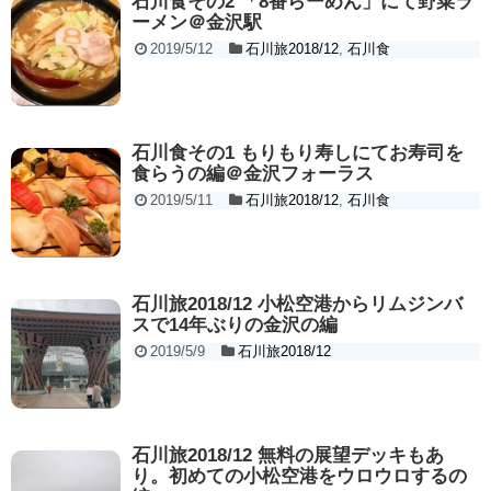
石川食その2 「8番らーめん」にて野菜ラ
ーメン＠金沢駅
2019/5/12
石川旅2018/12
,
石川食
石川食その1 もりもり寿しにてお寿司を
食らうの編＠金沢フォーラス
2019/5/11
石川旅2018/12
,
石川食
石川旅2018/12 小松空港からリムジンバ
スで14年ぶりの金沢の編
2019/5/9
石川旅2018/12
石川旅2018/12 無料の展望デッキもあ
り。初めての小松空港をウロウロするの