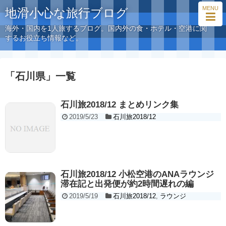
MENU
地滑小心な旅行ブログ
海外・国内を1人旅するブログ。国内外の食・ホテル・空港に関
するお役立ち情報など。
「
石川県
」
一覧
石川旅2018/12 まとめリンク集
2019/5/23
石川旅2018/12
石川旅2018/12 小松空港のANAラウンジ
滞在記と出発便が約2時間遅れの編
2019/5/19
石川旅2018/12
,
ラウンジ