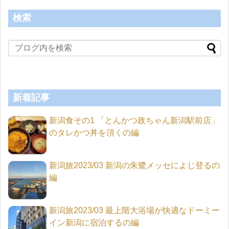
検索
新着記事
新潟食その1 「とんかつ政ちゃん新潟駅前店」
のタレかつ丼を頂くの編
新潟旅2023/03 新潟の朱鷺メッセによじ登るの
編
新潟旅2023/03 最上階大浴場が快適なドーミー
イン新潟に宿泊するの編