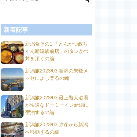
新着記事
新潟食その1 「とんかつ政ち
ゃん新潟駅前店」のタレかつ
丼を頂くの編
新潟旅2023/03 新潟の朱鷺メ
ッセによじ登るの編
新潟旅2023/03 最上階大浴場
が快適なドーミーイン新潟に
宿泊するの編
新潟旅2023/03 弥彦から新潟
へ移動するの編