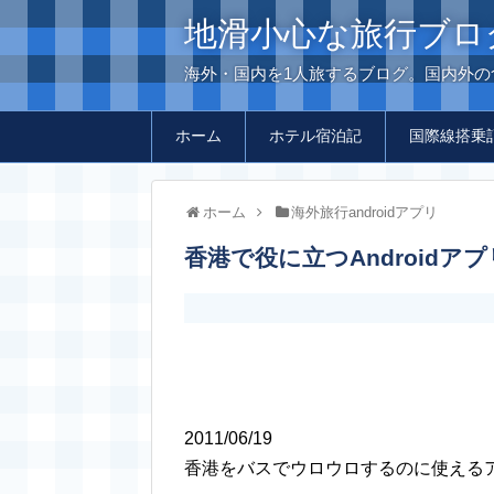
地滑小心な旅行ブロ
海外・国内を1人旅するブログ。国内外
ホーム
ホテル宿泊記
国際線搭乗
ホーム
海外旅行androidアプリ
香港で役に立つAndroidアプ
2011/06/19
香港をバスでウロウロするのに使える