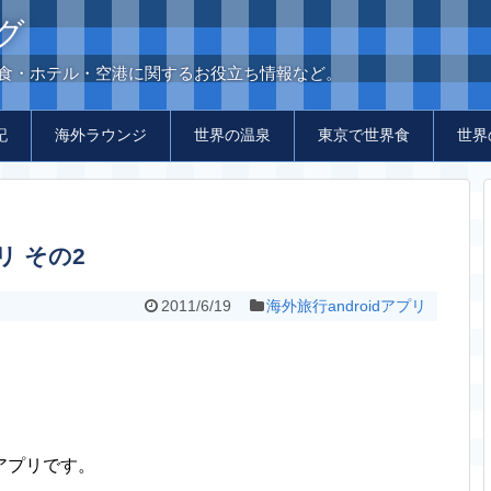
グ
の食・ホテル・空港に関するお役立ち情報など。
記
海外ラウンジ
世界の温泉
東京で世界食
世界
リ その2
2011/6/19
海外旅行androidアプリ
アプリです。