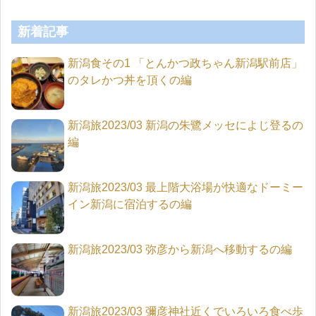
新着記事
新潟食その1 「とんかつ政ちゃん新潟駅前店」
のタレかつ丼を頂くの編
新潟旅2023/03 新潟の朱鷺メッセによじ登るの
編
新潟旅2023/03 最上階大浴場が快適なドーミー
イン新潟に宿泊するの編
新潟旅2023/03 弥彦から新潟へ移動するの編
新潟旅2023/03 彌彦神社近くでいろいろ食べ歩