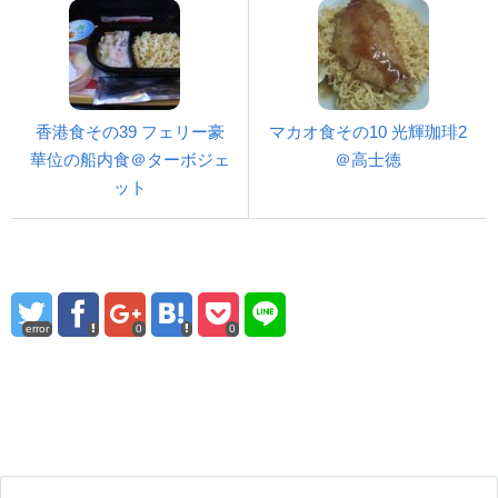
香港食その39 フェリー豪
マカオ食その10 光輝珈琲2
華位の船内食＠ターボジェ
＠高士徳
ット
error
0
0