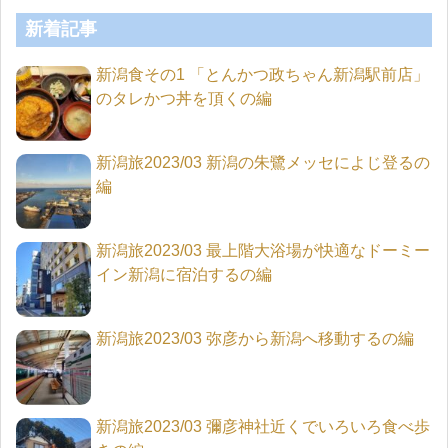
新着記事
新潟食その1 「とんかつ政ちゃん新潟駅前店」
のタレかつ丼を頂くの編
新潟旅2023/03 新潟の朱鷺メッセによじ登るの
編
新潟旅2023/03 最上階大浴場が快適なドーミー
イン新潟に宿泊するの編
新潟旅2023/03 弥彦から新潟へ移動するの編
新潟旅2023/03 彌彦神社近くでいろいろ食べ歩