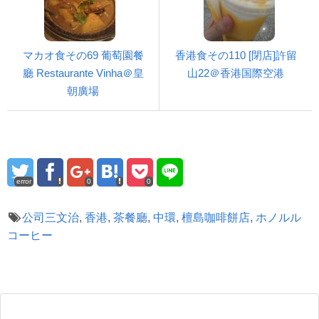
マカオ食その69 葡萄園餐
香港食その110 [閉店]許留
廳 Restaurante Vinha＠皇
山22＠香港国際空港
朝廣場
error
0
0
公司三文治
,
香港
,
茶餐廳
,
中環
,
檀島咖啡餅店
,
ホノルル
コーヒー