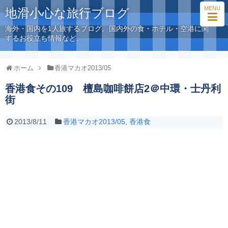
MENU
地滑小心な旅行ブログ
海外・国内を1人旅するブログ。国内外の食・ホテル・空港に関
するお役立ち情報など。
ホーム
香港マカオ2013/05
香港食その109 檀島咖啡餅店2＠中環・士丹利
街
2013/8/11
香港マカオ2013/05
,
香港食