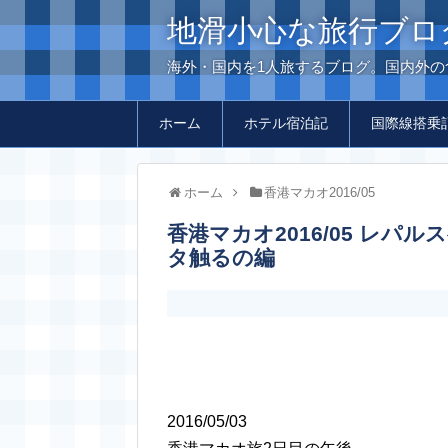
地滑小心な旅行ブロ
海外・国内を1人旅するブログ。国内外
ホーム
ホテル宿泊記
国際線搭乗
ホーム
香港マカオ2016/05
香港マカオ2016/05 レパルスベイをウロウロして、幸運の石をベタベ
タ触るの編
2016/05/03