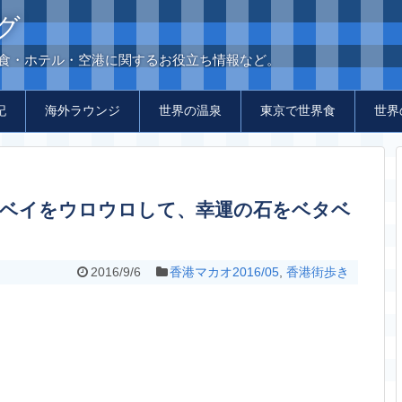
グ
の食・ホテル・空港に関するお役立ち情報など。
記
海外ラウンジ
世界の温泉
東京で世界食
世界
2016/9/6
香港マカオ2016/05
,
香港街歩き