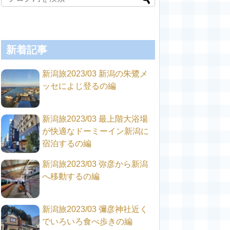
新着記事
新潟旅2023/03 新潟の朱鷺メ
ッセによじ登るの編
新潟旅2023/03 最上階大浴場
が快適なドーミーイン新潟に
宿泊するの編
新潟旅2023/03 弥彦から新潟
へ移動するの編
新潟旅2023/03 彌彦神社近く
でいろいろ食べ歩きの編