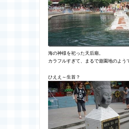
海の神様を祀った天后廟。
カラフルすぎて、まるで遊園地のよう
ひええ～生首？