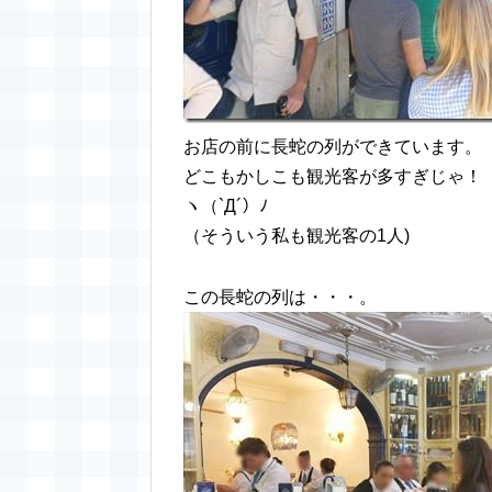
お店の前に長蛇の列ができています。
どこもかしこも観光客が多すぎじゃ！
ヽ（`Д´）ﾉ
（そういう私も観光客の1人)
この長蛇の列は・・・。