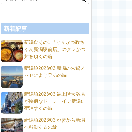
新着記事
新潟食その1 「とんかつ政ち
ゃん新潟駅前店」のタレかつ
丼を頂くの編
新潟旅2023/03 新潟の朱鷺メ
ッセによじ登るの編
新潟旅2023/03 最上階大浴場
が快適なドーミーイン新潟に
宿泊するの編
新潟旅2023/03 弥彦から新潟
へ移動するの編