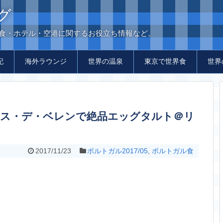
グ
の食・ホテル・空港に関するお役立ち情報など。
記
海外ラウンジ
世界の温泉
東京で世界食
世界
2017/11/23
ポルトガル2017/05
,
ポルトガル食