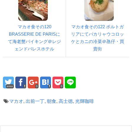
マカオ食その120
マカオ食その122 ポルトガ
BRASSERIE DE PARISに
リアにてバカリャウコロッ
て海老蟹バイキング＠レジ
ケとカニの冷菜＠氹仔・買
ェンドパレスホテル
賣街
error
0
0
マカオ
,
出前一丁
,
朝食
,
高士徳
,
光輝咖啡