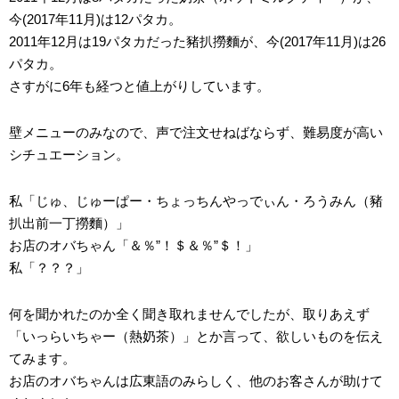
今(2017年11月)は12パタカ。
2011年12月は19パタカだった豬扒撈麵が、今(2017年11月)は26
パタカ。
さすがに6年も経つと値上がりしています。
壁メニューのみなので、声で注文せねばならず、難易度が高い
シチュエーション。
私「じゅ、じゅーぱー・ちょっちんやっでぃん・ろうみん（豬
扒出前一丁撈麵）」
お店のオバちゃん「＆％”！＄＆％”＄！」
私「？？？」
何を聞かれたのか全く聞き取れませんでしたが、取りあえず
「いっらいちゃー（熱奶茶）」とか言って、欲しいものを伝え
てみます。
お店のオバちゃんは広東語のみらしく、他のお客さんが助けて