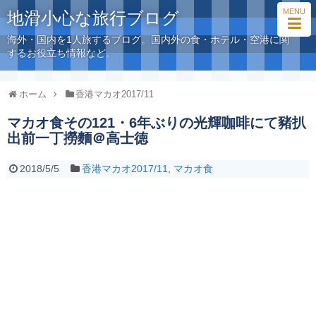
MENU
地滑小心な旅行ブログ
海外・国内を1人旅するブログ。国内外の食・ホテル・空港に関
するお役立ち情報など。
ホーム
香港マカオ2017/11
マカオ食その121・6年ぶりの光輝咖啡にて豬扒
出前一丁撈麵＠高士徳
2018/5/5
香港マカオ2017/11
,
マカオ食