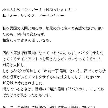
地元のお客「シュガー？（砂糖入れます？）」
私「オー、サンクス、ノーサンキュー」
私を異国の人間と知るや、地元の方に色々と英語で助けて頂い
たのも、6年前と変わらず。
相変わらず皆さん優しいなあ。
店内の席はほぼ満員になっているのみならず、バイクで乗り付
けてくるテイクアウトのお客さんもガンガンやってくるので、
厨房は大忙し。
しかも3パタカ追加して「出前一丁撈麵」という、茹でてから炒
める必要があるメンドクサイものを注文してしまったせいか、
10分以上待たされました。
混んでいるときは、普通の「豬扒撈麵（26パタカ）」にしてあ
げたほうが良かったかもです。
そして、満を持して登場の「豬扒出前一丁撈麵」29パタカ。