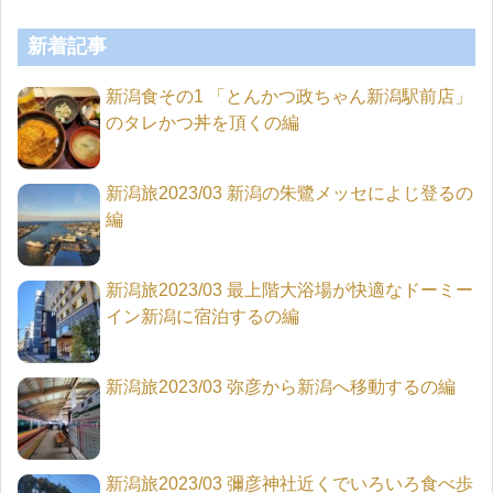
新着記事
新潟食その1 「とんかつ政ちゃん新潟駅前店」
のタレかつ丼を頂くの編
新潟旅2023/03 新潟の朱鷺メッセによじ登るの
編
新潟旅2023/03 最上階大浴場が快適なドーミー
イン新潟に宿泊するの編
新潟旅2023/03 弥彦から新潟へ移動するの編
新潟旅2023/03 彌彦神社近くでいろいろ食べ歩