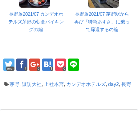
長野旅2021/07 カンデオホ
長野旅2021/07 茅野駅から
テルズ茅野の朝食バイキン
再び「特急あずさ」に乗っ
グの編
て帰還するの編
error
0
0
茅野
,
諏訪大社
,
上社本宮
,
カンデオホテルズ
,
day2
,
長野