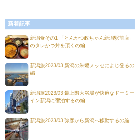
新着記事
新潟食その1 「とんかつ政ちゃん新潟駅前店」
のタレかつ丼を頂くの編
新潟旅2023/03 新潟の朱鷺メッセによじ登るの
編
新潟旅2023/03 最上階大浴場が快適なドーミー
イン新潟に宿泊するの編
新潟旅2023/03 弥彦から新潟へ移動するの編