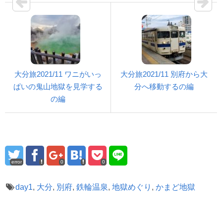
大分旅2021/11 ワニがいっ
大分旅2021/11 別府から大
ぱいの鬼山地獄を見学する
分へ移動するの編
の編
error
0
0
day1
,
大分
,
別府
,
鉄輪温泉
,
地獄めぐり
,
かまど地獄