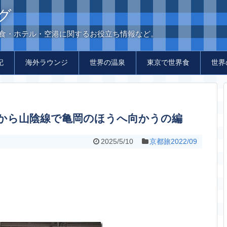
グ
の食・ホテル・空港に関するお役立ち情報など。
記
海外ラウンジ
世界の温泉
東京で世界食
世界
京都駅から山陰線で亀岡のほうへ向かうの編
2025/5/10
京都旅2022/09