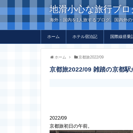
地滑小心な旅行ブロ
海外・国内を1人旅するブログ。国内外
ホーム
ホテル宿泊記
国際線搭乗
ホーム
京都旅2022/09
京都旅2022/09 雑踏の
2022/09
京都旅初日の午前。