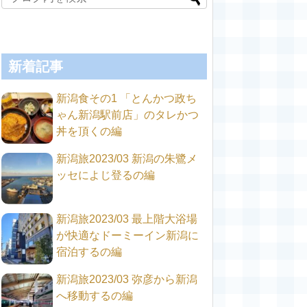
新着記事
新潟食その1 「とんかつ政ち
ゃん新潟駅前店」のタレかつ
丼を頂くの編
新潟旅2023/03 新潟の朱鷺メ
ッセによじ登るの編
新潟旅2023/03 最上階大浴場
が快適なドーミーイン新潟に
宿泊するの編
新潟旅2023/03 弥彦から新潟
へ移動するの編