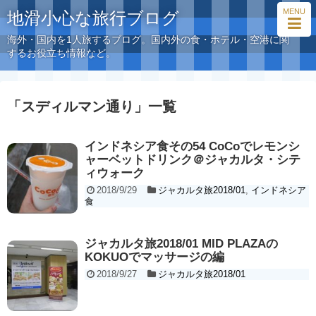
MENU
地滑小心な旅行ブログ
海外・国内を1人旅するブログ。国内外の食・ホテル・空港に関
するお役立ち情報など。
「
スディルマン通り
」
一覧
インドネシア食その54 CoCoでレモンシ
ャーベットドリンク＠ジャカルタ・シテ
ィウォーク
2018/9/29
ジャカルタ旅2018/01
,
インドネシア
食
ジャカルタ旅2018/01 MID PLAZAの
KOKUOでマッサージの編
2018/9/27
ジャカルタ旅2018/01