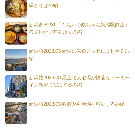
鳴きそばの編
新潟食その1 「とんかつ政ちゃん新潟駅前店」
のタレかつ丼を頂くの編
新潟旅2023/03 新潟の朱鷺メッセによじ登るの
編
新潟旅2023/03 最上階大浴場が快適なドーミー
イン新潟に宿泊するの編
新潟旅2023/03 弥彦から新潟へ移動するの編