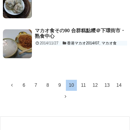
マカオ食その90 合群糕點糭＠下環街市・
熟食中心
2014/11/27
香港マカオ2014/07
,
マカオ食
6
7
8
9
10
11
12
13
14