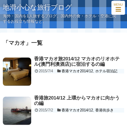
MENU
地滑小心な旅行ブログ
海外・国内を1人旅するブログ。国内外の食・ホテル・空港に関
するお役立ち情報など。
「
マカオ
」
一覧
香港マカオ旅2014/12 マカオのリオホテ
ル(澳門利澳酒店)に宿泊するの編
2015/7/4
香港マカオ2014/12
,
ホテル宿泊記
香港旅2014/12 上環からマカオに向かう
の編
2015/7/2
香港マカオ2014/12
,
香港街歩き