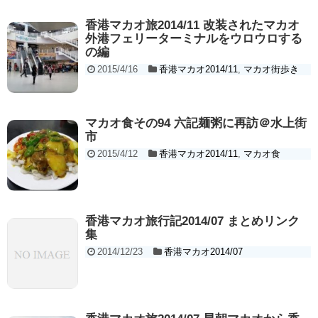
香港マカオ旅2014/11 改装されたマカオ
外港フェリーターミナルをウロウロする
の編
2015/4/16
香港マカオ2014/11
,
マカオ街歩き
マカオ食その94 六記麺粥に再訪＠水上街
市
2015/4/12
香港マカオ2014/11
,
マカオ食
香港マカオ旅行記2014/07 まとめリンク
集
2014/12/23
香港マカオ2014/07