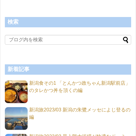
検索
新着記事
新潟食その1 「とんかつ政ちゃん新潟駅前店」
のタレかつ丼を頂くの編
新潟旅2023/03 新潟の朱鷺メッセによじ登るの
編