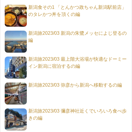
新潟食その1 「とんかつ政ちゃん新潟駅前店」
のタレかつ丼を頂くの編
新潟旅2023/03 新潟の朱鷺メッセによじ登るの
編
新潟旅2023/03 最上階大浴場が快適なドーミー
イン新潟に宿泊するの編
新潟旅2023/03 弥彦から新潟へ移動するの編
新潟旅2023/03 彌彦神社近くでいろいろ食べ歩
きの編