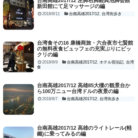
台南高雄2017/12 左脚右脚経典泡脚会館
新田館にて足マッサージの編
2018/8/11
台南高雄2017/12
,
台湾街歩き
台湾食その16 康橋商旅・六合夜市七賢館
の無料夜食ビュッフェの充実ぶりにビッ
クリの編
2018/8/9
台南高雄2017/12
,
ホテル宿泊記
,
台湾
食
台南高雄2017/12 高雄85大樓の観景台か
ら100万ニュー台湾ドルの夜景の編
2018/8/7
台南高雄2017/12
,
台湾街歩き
台南高雄2017/12 高雄のライトレール(軽
鐵)に乗ってみるの編