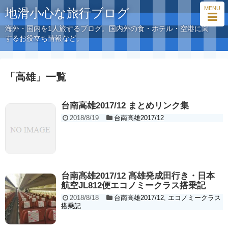
MENU
地滑小心な旅行ブログ
海外・国内を1人旅するブログ。国内外の食・ホテル・空港に関
するお役立ち情報など。
「
高雄
」
一覧
台南高雄2017/12 まとめリンク集
2018/8/19
台南高雄2017/12
台南高雄2017/12 高雄発成田行き・日本
航空JL812便エコノミークラス搭乗記
2018/8/18
台南高雄2017/12
,
エコノミークラス
搭乗記