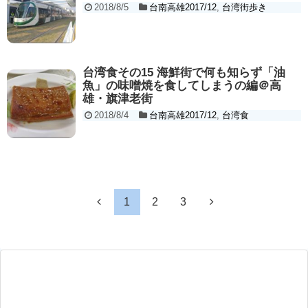
2018/8/5
台南高雄2017/12
,
台湾街歩き
台湾食その15 海鮮街で何も知らず「油
魚」の味噌焼を食してしまうの編＠高
雄・旗津老街
2018/8/4
台南高雄2017/12
,
台湾食
1
2
3