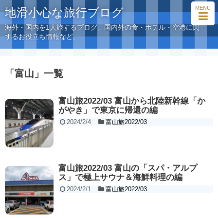
MENU
地滑小心な旅行ブログ
海外・国内を1人旅するブログ。国内外の食・ホテル・空港に関
するお役立ち情報など。
「
富山
」
一覧
富山旅2022/03 富山から北陸新幹線「か
がやき」で東京に帰還の編
2024/2/4
富山旅2022/03
富山旅2022/03 富山の「スパ・アルプ
ス」で極上サウナ＆海鮮料理の編
2024/2/1
富山旅2022/03