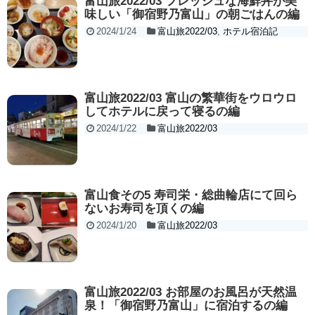
富山旅2022/03 フレッシュな海鮮丼が美
味しい「御宿野乃富山」の朝ごはんの編
2024/1/24
富山旅2022/03
,
ホテル宿泊記
富山旅2022/03 富山の繁華街をウロウロ
してホテルに戻って寝るの編
2024/1/22
富山旅2022/03
富山食その5 寿司栄・総曲輪店にて回ら
ないお寿司を頂くの編
2024/1/20
富山旅2022/03
富山旅2022/03 お部屋のお風呂が天然温
泉！「御宿野乃富山」に宿泊するの編