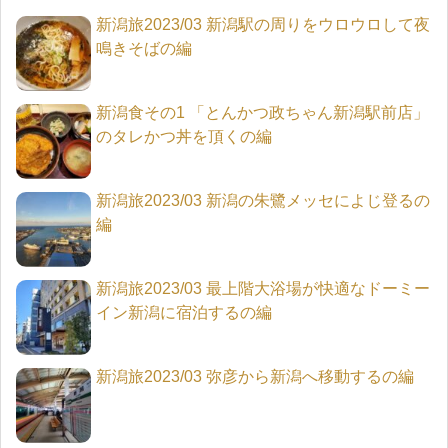
新潟旅2023/03 新潟駅の周りをウロウロして夜
鳴きそばの編
新潟食その1 「とんかつ政ちゃん新潟駅前店」
のタレかつ丼を頂くの編
新潟旅2023/03 新潟の朱鷺メッセによじ登るの
編
新潟旅2023/03 最上階大浴場が快適なドーミー
イン新潟に宿泊するの編
新潟旅2023/03 弥彦から新潟へ移動するの編