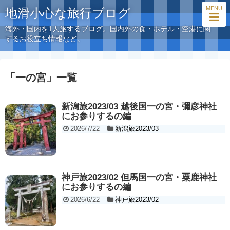
MENU
地滑小心な旅行ブログ
海外・国内を1人旅するブログ。国内外の食・ホテル・空港に関
するお役立ち情報など。
「
一の宮
」
一覧
新潟旅2023/03 越後国一の宮・彌彦神社
にお参りするの編
2026/7/22
新潟旅2023/03
神戸旅2023/02 但馬国一の宮・粟鹿神社
にお参りするの編
2026/6/22
神戸旅2023/02