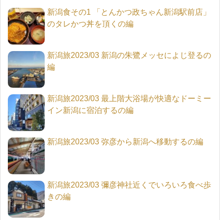
新潟食その1 「とんかつ政ちゃん新潟駅前店」
のタレかつ丼を頂くの編
新潟旅2023/03 新潟の朱鷺メッセによじ登るの
編
新潟旅2023/03 最上階大浴場が快適なドーミー
イン新潟に宿泊するの編
新潟旅2023/03 弥彦から新潟へ移動するの編
新潟旅2023/03 彌彦神社近くでいろいろ食べ歩
きの編