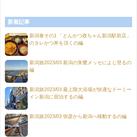
新着記事
新潟食その1 「とんかつ政ちゃん新潟駅前店」
のタレかつ丼を頂くの編
新潟旅2023/03 新潟の朱鷺メッセによじ登るの
編
新潟旅2023/03 最上階大浴場が快適なドーミー
イン新潟に宿泊するの編
新潟旅2023/03 弥彦から新潟へ移動するの編