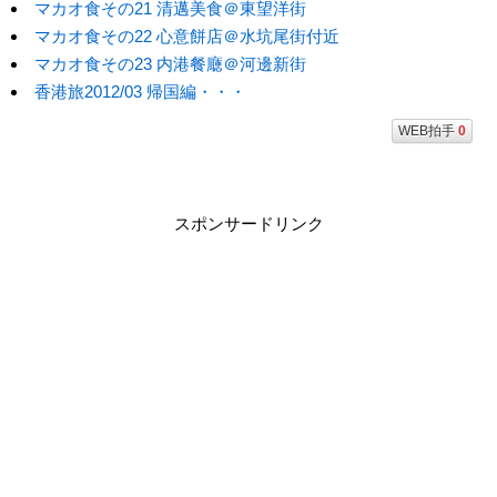
マカオ食その21 清邁美食＠東望洋街
マカオ食その22 心意餅店＠水坑尾街付近
マカオ食その23 内港餐廰＠河邊新街
香港旅2012/03 帰国編・・・
WEB拍手
0
スポンサードリンク