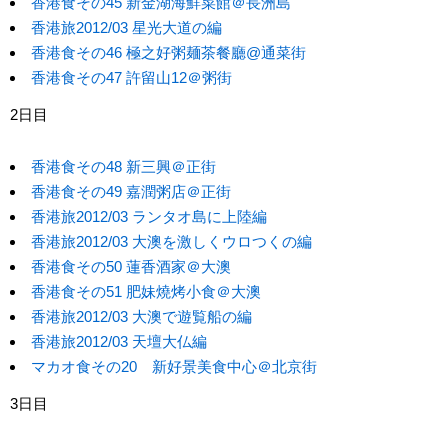
香港食その45 新金湖海鮮菜館＠長洲島
香港旅2012/03 星光大道の編
香港食その46 極之好粥麺茶餐廳@通菜街
香港食その47 許留山12＠粥街
2日目
香港食その48 新三興＠正街
香港食その49 嘉潤粥店＠正街
香港旅2012/03 ランタオ島に上陸編
香港旅2012/03 大澳を激しくウロつくの編
香港食その50 蓮香酒家＠大澳
香港食その51 肥妹燒烤小食＠大澳
香港旅2012/03 大澳で遊覧船の編
香港旅2012/03 天壇大仏編
マカオ食その20 新好景美食中心＠北京街
3日目